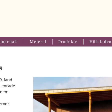
inschaft
Meierei
Produkte
Höfeladen
9
, fand
hlenrade
h dem
ervor.