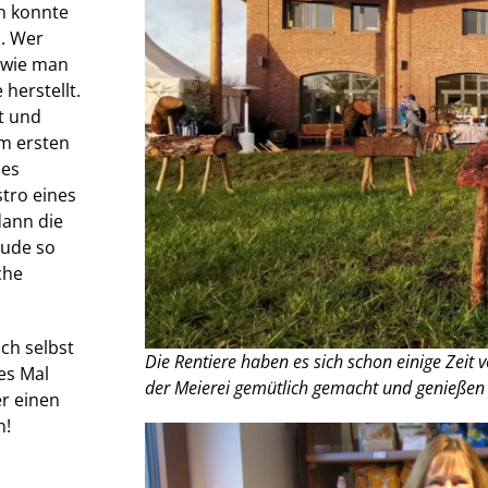
n konnte
n. Wer
, wie man
herstellt.
t und
um ersten
des
tro eines
ann die
äude so
che
ich selbst
Die Rentiere haben es sich schon einige Zeit
es Mal
der Meierei gemütlich gemacht und genießen
er einen
n!