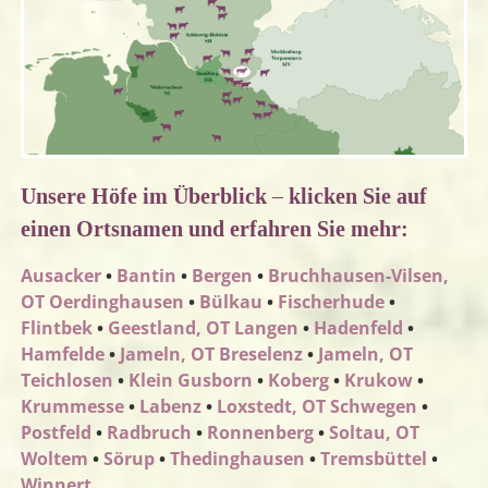
Unsere Höfe im Überblick – klicken Sie auf
einen Ortsnamen und erfahren Sie mehr:
Ausacker
•
Bantin
•
Bergen
•
Bruchhausen-Vilsen,
OT Oerdinghausen
•
Bülkau
•
Fischerhude
•
Flintbek
•
Geestland, OT Langen
•
Hadenfeld
•
Hamfelde
•
Jameln, OT Breselenz
•
Jameln, OT
Teichlosen
•
Klein Gusborn
•
Koberg
•
Krukow
•
Krummesse
•
Labenz
•
Loxstedt, OT Schwegen
•
Postfeld
•
Radbruch
•
Ronnenberg
•
Soltau, OT
Woltem
•
Sörup
•
Thedinghausen
•
Tremsbüttel
•
Winnert