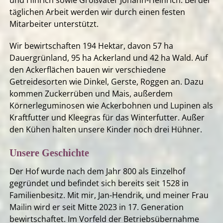
und Hinrich sowie Großvater Johann-Heinrich. Bei der
täglichen Arbeit werden wir durch einen festen
Mitarbeiter unterstützt.
Wir bewirtschaften 194 Hektar, davon 57 ha
Dauergrünland, 95 ha Ackerland und 42 ha Wald. Auf
den Ackerflächen bauen wir verschiedene
Getreidesorten wie Dinkel, Gerste, Roggen an. Dazu
kommen Zuckerrüben und Mais, außerdem
Körnerleguminosen wie Ackerbohnen und Lupinen als
Kraftfutter und Kleegras für das Winterfutter. Außer
den Kühen halten unsere Kinder noch drei Hühner.
Unsere Geschichte
Der Hof wurde nach dem Jahr 800 als Einzelhof
gegründet und befindet sich bereits seit 1528 in
Familienbesitz. Mit mir, Jan-Hendrik, und meiner Frau
Mailin wird er seit Mitte 2023 in 17. Generation
bewirtschaftet. Im Vorfeld der Betriebsübernahme